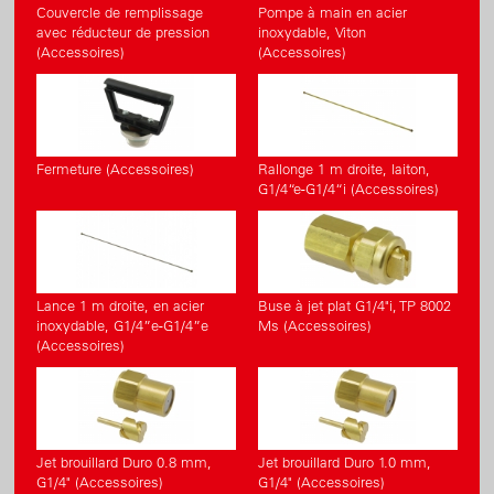
Couvercle de remplissage
Pompe à main en acier
avec réducteur de pression
inoxydable, Viton
(Accessoires)
(Accessoires)
Fermeture (Accessoires)
Rallonge 1 m droite, laiton,
G1/4“e-G1/4“i (Accessoires)
Lance 1 m droite, en acier
Buse à jet plat G1/4"i, TP 8002
inoxydable, G1/4”e-G1/4”e
Ms (Accessoires)
(Accessoires)
Jet brouillard Duro 0.8 mm,
Jet brouillard Duro 1.0 mm,
G1/4" (Accessoires)
G1/4" (Accessoires)