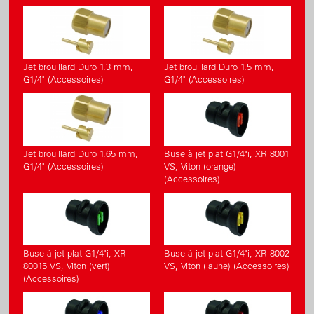
Jet brouillard Duro 1.3 mm,
Jet brouillard Duro 1.5 mm,
G1/4" (Accessoires)
G1/4" (Accessoires)
Jet brouillard Duro 1.65 mm,
Buse à jet plat G1/4"i, XR 8001
G1/4" (Accessoires)
VS, Viton (orange)
(Accessoires)
Buse à jet plat G1/4"i, XR
Buse à jet plat G1/4"i, XR 8002
80015 VS, Viton (vert)
VS, Viton (jaune) (Accessoires)
(Accessoires)