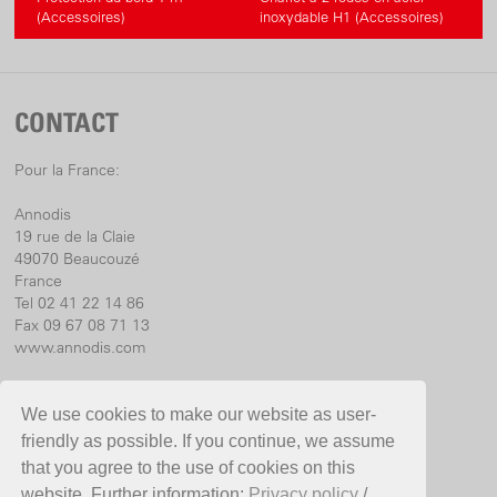
(Accessoires)
inoxydable H1 (Accessoires)
CONTACT
Pour la France:
Annodis
19 rue de la Claie
49070 Beaucouzé
France
Tel 02 41 22 14 86
Fax 09 67 08 71 13
www.annodis.com
Pour l’International:
We use cookies to make our website as user-
Birchmeier Sprühtechnik AG
friendly as possible. If you continue, we assume
Im Stetterfeld 1
that you agree to the use of cookies on this
5608 Stetten
website. Further information:
Privacy policy
/