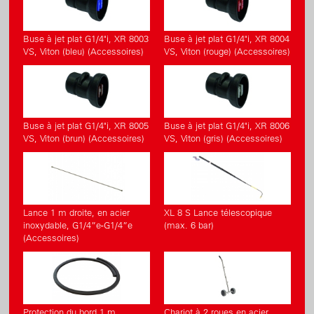
Buse à jet plat G1/4"i, XR 8003
Buse à jet plat G1/4"i, XR 8004
VS, Viton (bleu) (Accessoires)
VS, Viton (rouge) (Accessoires)
Buse à jet plat G1/4"i, XR 8005
Buse à jet plat G1/4"i, XR 8006
VS, Viton (brun) (Accessoires)
VS, Viton (gris) (Accessoires)
Lance 1 m droite, en acier
XL 8 S Lance télescopique
inoxydable, G1/4”e-G1/4”e
(max. 6 bar)
(Accessoires)
Protection du bord 1 m
Chariot à 2 roues en acier