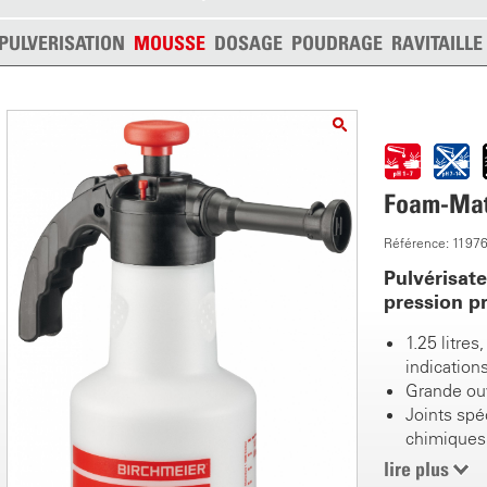
PULVERISATION
MOUSSE
DOSAGE
POUDRAGE
RAVITAILL
Foam-Mati
Référence: 1197
Pulvérisat
pression p
1.25 litres
indication
Grande ou
Joints spé
chimiques
Pompe man
lire plus
(3 bar)