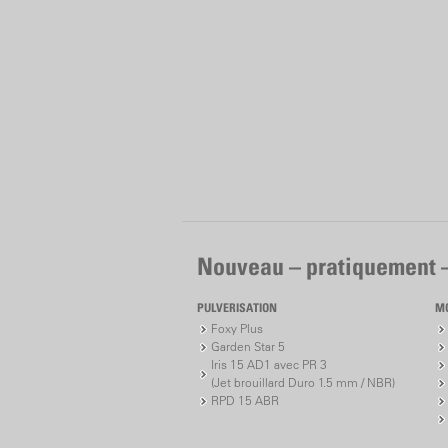
Nouveau – pratiquement 
PULVERISATION
M
Foxy Plus
Garden Star 5
Iris 15 AD1 avec PR 3
(Jet brouillard Duro 1.5 mm / NBR)
RPD 15 ABR