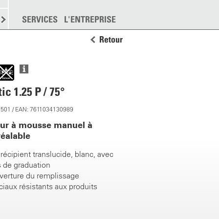
EMENT
SERVICES
DISPERSION
L'ENTREPRISE
PLUS
Retour
c 1.25 P / 75°
6501 / EAN: 7611034130989
eur à mousse manuel à
réalable
, récipient translucide, blanc, avec
s de graduation
verture du remplissage
ciaux résistants aux produits
uelle ergonomique et puissante