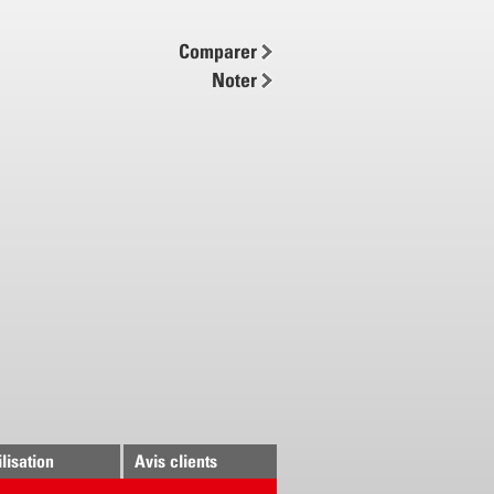
ale pour les mousses ciblées
 sécurité et bouton verrouillable
Comparer
Noter
ilisation
Avis clients