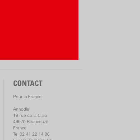
CONTACT
Pour la France:
Annodis
19 rue de la Claie
49070 Beaucouzé
France
Tel 02 41 22 14 86