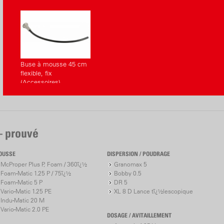
Buse à mousse 45 cm
flexible, fix
(Accessoires)
– prouvé
OUSSE
DISPERSION / POUDRAGE
McProper Plus P, Foam / 360ï¿½
Granomax 5
Foam-Matic 1.25 P / 75ï¿½
Bobby 0.5
Foam-Matic 5 P
DR 5
Vario-Matic 1.25 PE
XL 8 D Lance tï¿½lescopique
Indu-Matic 20 M
Vario-Matic 2.0 PE
DOSAGE / AVITAILLEMENT