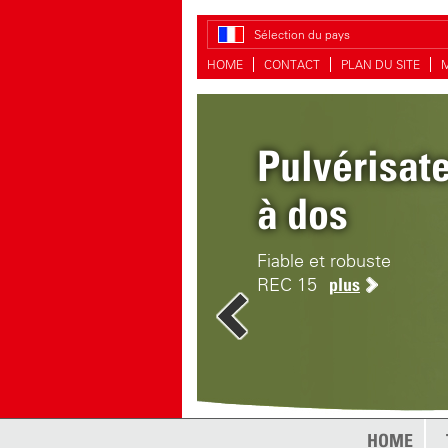
Sélection du pays
HOME
CONTACT
PLAN DU SITE
Pulvérisat
Clean-Mati
à dos
Nettoyage et désinfecti
Fiable et robuste
REC 15
plus
HOME