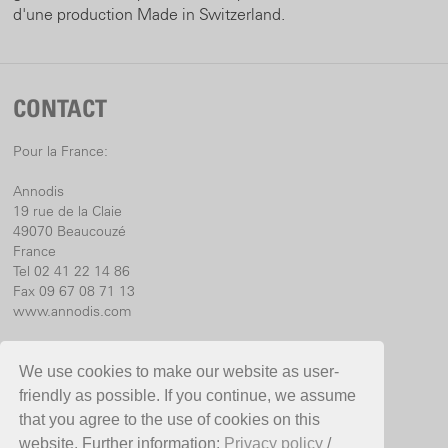
d'une production Made in Switzerland.
CONTACT
Pour la France:
Annodis
19 rue de la Claie
49070 Beaucouzé
France
Tel 02 41 22 14 86
Fax 09 67 08 71 13
www.annodis.com
Pour l’International:
We use cookies to make our website as user-
Birchmeier Sprühtechnik AG
friendly as possible. If you continue, we assume
Im Stetterfeld 1
that you agree to the use of cookies on this
5608 Stetten
website. Further information:
Privacy policy
/