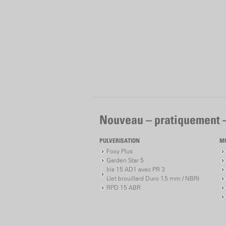
Nouveau – pratiquement 
PULVERISATION
M
Foxy Plus
Garden Star 5
Iris 15 AD1 avec PR 3
(Jet brouillard Duro 1.5 mm / NBR)
RPD 15 ABR