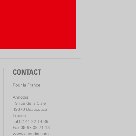
ans avec enregistrement sous
eier.com/3y
 Alliance System est un système de
n à tous les fabricants des plus grandes
 électriques)
u-Power»
ss-alliance-system.com
CONTACT
Pour la France:
Annodis
19 rue de la Claie
49070 Beaucouzé
France
Tel 02 41 22 14 86
Fax 09 67 08 71 13
www.annodis.com