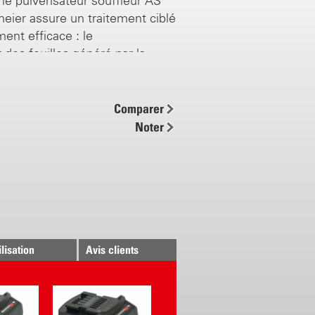
,
le pulvérisateur souffleur AS
eier assure un traitement ciblé
ment efficace : l
e
t
des feuilles
généré par
la
d'air permet une application
produit sur toute la surface du
a pulvérisation sous pression
Comparer
 flux d'air permettent
Noter
 de grandes portées tout en
la perte de produit. Équipée de
ies CAS, l’unité AS 1200 est
un pulvérisateur de la ligne
r». Extrêmement performant,
 pulvérisateur électrique est
silencieux et facile à utiliser.
ilisation
Avis clients
1200 est plus qu'un
r ordinaire.