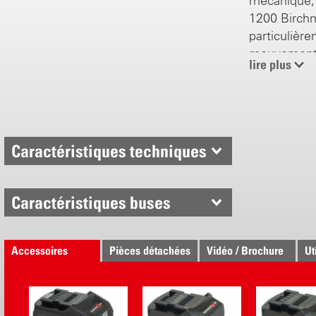
mécanique
1200 Birchm
particulière
mouvemen
lire plus
propulsion 
optimale du 
feuillage. L
associée au
d’atteindre
Caractéristiques techniques
minimisant 
deux batter
combinée à 
Caractéristiques buses
«Accu-Powe
ce souffleur
relativement 
Accessoires
Pièces détachées
Vidéo / Brochure
Ut
Ainsi, l'AS 
pulvérisateu