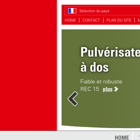
Sélection du pays
HOME
CONTACT
PLAN DU SITE
Pulvérisat
Clean-Mati
à dos
Nettoyage et désinfecti
Fiable et robuste
REC 15
plus
HOME