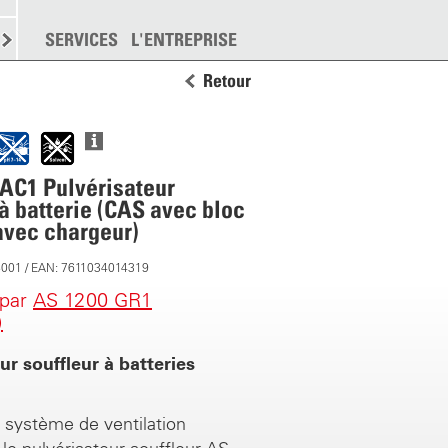
EMENT
SERVICES
DISPERSION
L'ENTREPRISE
PLUS
Retour
AC1 Pulvérisateur
 à batterie (CAS avec bloc
 avec chargeur)
8001 / EAN: 7611034014319
 par
AS 1200 GR1
)
ur souffleur à batteries
n
système de ventilation