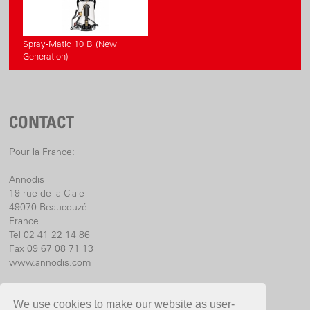
Spray-Matic 10 B (New
Generation)
CONTACT
Pour la France:
Annodis
19 rue de la Claie
49070 Beaucouzé
France
Tel 02 41 22 14 86
Fax 09 67 08 71 13
www.annodis.com
Pour l’International:
We use cookies to make our website as user-