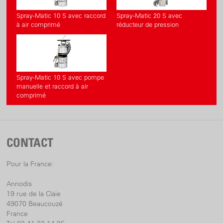
Spray-Matic 10 S avec raccord
Spray-Matic 20 S avec
à air comprimé
réducteur de pression
Spray-Matic 10 S avec pompe
manuelle et raccord à air
comprimé
CONTACT
Pour la France:
Annodis
19 rue de la Claie
49070 Beaucouzé
France