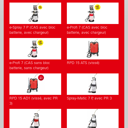
e-Spray 7 P (CAS avec bloc
e-Profi 7 (CAS avec bloc
batterie, avec chargeur)
batterie, avec chargeur)
e-Profi 7 (CAS sans bloc
RPD 15 ATS (vissé)
batterie, sans chargeur)
RPD 15 AD1 (vissé, avec PR
Spray-Matic 7 P, avec PR 3
3)