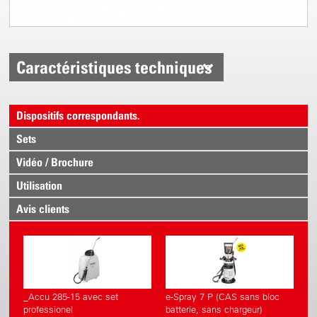
Caractéristiques techniques
Dispositifs correspondants.
Sets
Vidéo / Brochure
Utilisation
Avis clients
_Accu 285-15 avec set
e-Spray 7 P (CAS sans bloc
professionel
batterie, sans chargeur)