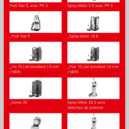
Profi Star 5, avec PR 3
Spray-Matic 5 P, avec PR 3
_Profi Star 5
_Spray-Matic 10 B
_Iris 15 (Jet brouillard 1.5 mm
_Flox 10 (Jet brouillard 1.5 mm
/ NBR)
/ NBR)
_Senior 20
Spray-Matic 20 S sans
réducteur de pression