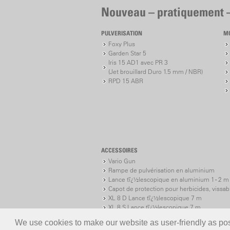
Nouveau – pratiquement 
PULVERISATION
M
Foxy Plus
Garden Star 5
Iris 15 AD1 avec PR 3
(Jet brouillard Duro 1.5 mm / NBR)
RPD 15 ABR
ACCESSOIRES
Vario Gun
Rampe de pulvérisation en aluminium
Lance tï¿½lescopique en aluminium 1 - 2 m
Capot de protection pour herbicides, vissab
XL 8 D Lance tï¿½lescopique 7 m
XL 8 S Lance tï¿½lescopique 7 m
We use cookies to make our website as user-friendly as poss