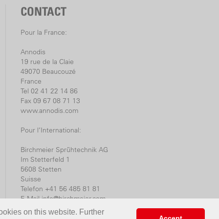
ec CAS: Une batterie pour
CONTACT
Pour la France:
t est venable avec tout
ité pour tous les fabricants de plus
Annodis
areils
19 rue de la Claie
cs de batterie obtenables (jusqu’à
49070 Beaucouzé
France
de l'état de charge avec des
Tel 02 41 22 14 86
LED
Fax 09 67 08 71 13
www.annodis.com
 Alliance System est un système de
n à tous les fabricants des plus grandes
Pour l’International:
 électriques)
Birchmeier Sprühtechnik AG
u-Power»
Im Stetterfeld 1
ss-alliance-system.com
5608 Stetten
Suisse
Telefon +41 56 485 81 81
E-Mail
info@birchmeier.com
www.birchmeier.com
ookies on this website. Further
Accept