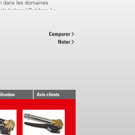
on dans les domaines
els Indoor / Outdoor. La
laisse régler soit en continu de
L’étendue de la livraison est
vec un grand choix
Comparer
es.
Noter
avec les blocs de batteries de
Ah
iques de rendement
 V LiHD / 8.0 Ah)
male 6 l / min
ilisation
Avis clients
tres (avec 2 bar et 1.5 l / min)
/ 8.0 Ah
charge < 160 min
iques uniques Birchmeier