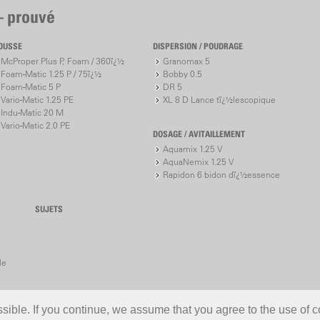
NOUVEAU av
– prouvé
tout
OUSSE
DISPERSION / POUDRAGE
CAS* - tou
McProper Plus P, Foam / 360ï¿½
Granomax 5
Compatibil
Foam-Matic 1.25 P / 75ï¿½
Bobby 0.5
de 300 app
Foam-Matic 5 P
DR 5
Divers blo
Vario-Matic 1.25 PE
XL 8 D Lance tï¿½lescopique
10 Ah)
Indu-Matic 20 M
Vario-Matic 2.0 PE
Affichage 
DOSAGE / AVITAILLEMENT
lumières 
Aquamix 1.25 V
AquaNemix 1.25 V
* CAS (Cordless
Rapidon 6 bidon dï¿½essence
batteries commu
marques d‘outils
SUJETS
Ligne «Acc
www.cordle
le
ible. If you continue, we assume that you agree to the use of c