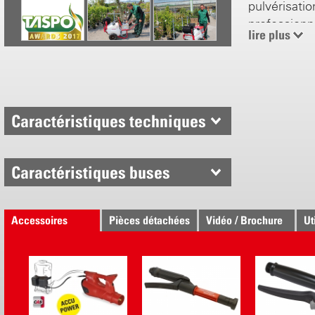
pulvérisati
professionn
lire plus
pression se 
1 – 10 bar. 
complétée a
d’accessoir
Compatible 
Caractéristiques techniques
2.0 à 10.0 
Caractérist
Caractéristiques buses
(Batterie 18
Débit maxi
1 - 10 bar
Accessoires
Pièces détachées
Vidéo / Brochure
Ut
8 h / 720 li
18 V LiHD 
Durée de 
Caractérist