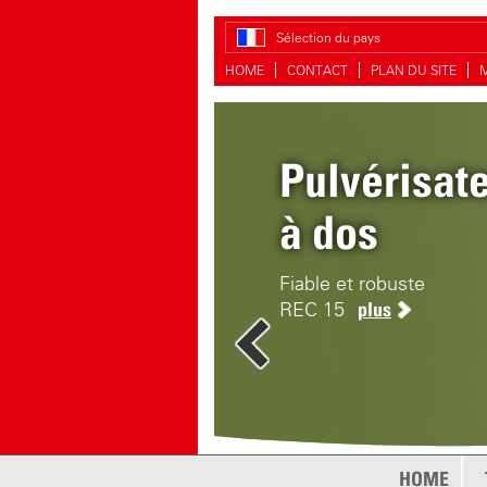
Sélection du pays
HOME
CONTACT
PLAN DU SITE
Pulvérisat
Clean-Mati
à dos
Nettoyage et désinfecti
Fiable et robuste
REC 15
plus
HOME