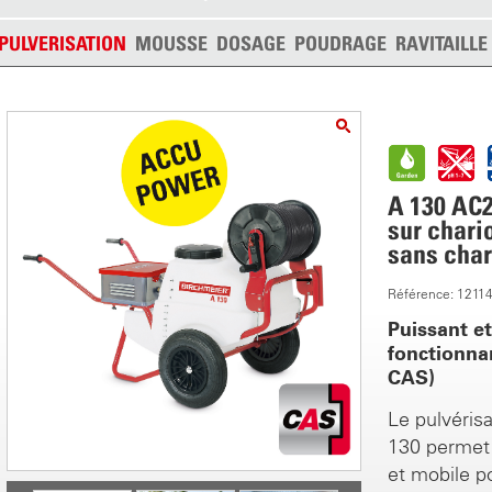
PULVERISATION
MOUSSE
DOSAGE
POUDRAGE
RAVITAILL
A 130 AC2
sur chari
sans char
Référence: 1211
Puissant e
fonctionna
CAS)
Le pulvérisa
130 permet 
et mobile p