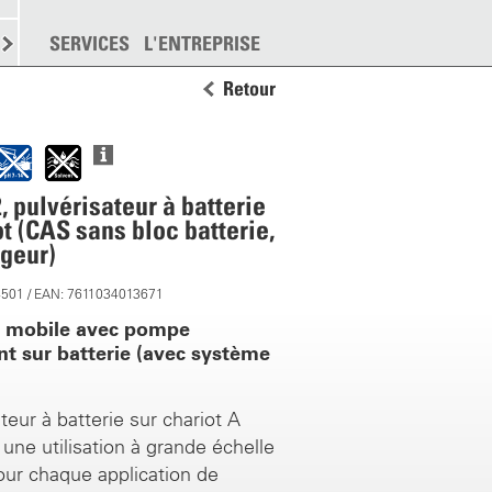
EMENT
SERVICES
DISPERSION
L'ENTREPRISE
PLUS
Retour
, pulvérisateur à batterie
ot (CAS sans bloc batterie,
geur)
4501 / EAN: 7611034013671
t mobile avec pompe
nt sur batterie (avec système
teur à batterie sur chariot A
une utilisation à grande échelle
our chaque application de