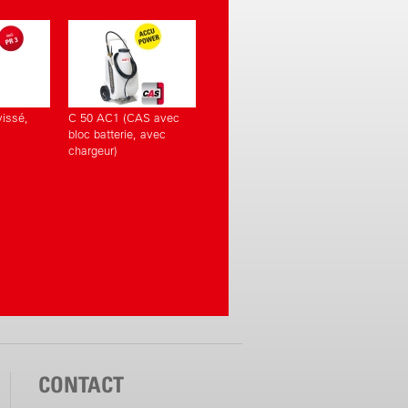
issé,
C 50 AC1 (CAS avec
bloc batterie, avec
chargeur)
CONTACT