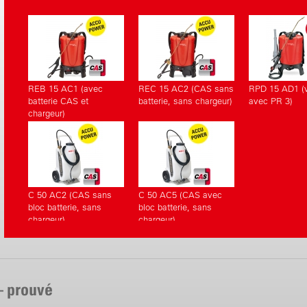
REB 15 AC1 (avec
REC 15 AC2 (CAS sans
RPD 15 AD1 (v
batterie CAS et
batterie, sans chargeur)
avec PR 3)
chargeur)
C 50 AC2 (CAS sans
C 50 AC5 (CAS avec
bloc batterie, sans
bloc batterie, sans
chargeur)
chargeur)
– prouvé