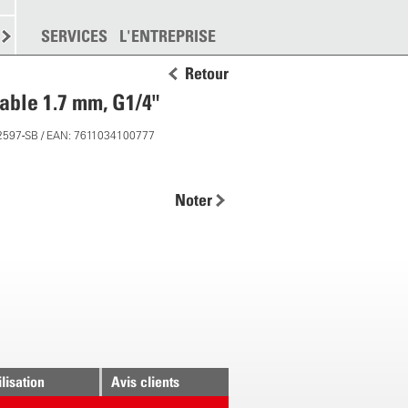
EMENT
SERVICES
DISPERSION
L'ENTREPRISE
PLUS
Retour
able 1.7 mm, G1/4"
2597-SB / EAN: 7611034100777
Noter
ilisation
Avis clients