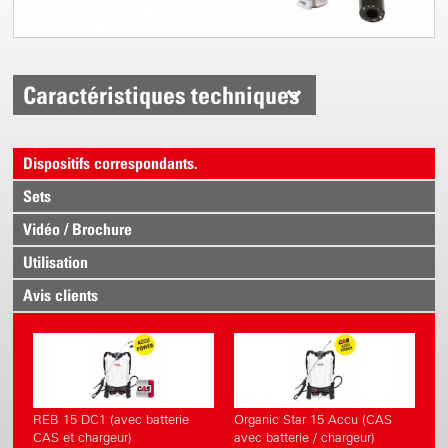
Caractéristiques techniques
Dispositifs correspondants.
Sets
Vidéo / Brochure
Utilisation
Avis clients
REB 15 DC1 (avec batterie
Organic Star 15 Accu (CAS
CAS et chargeur)
avec batterie / chargeur)