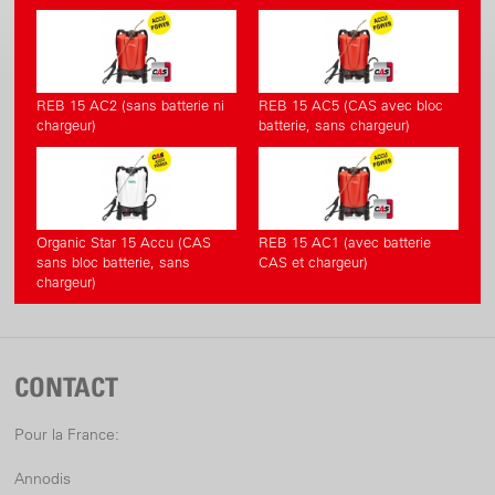
REB 15 AC2 (sans batterie ni
REB 15 AC5 (CAS avec bloc
chargeur)
batterie, sans chargeur)
Organic Star 15 Accu (CAS
REB 15 AC1 (avec batterie
sans bloc batterie, sans
CAS et chargeur)
chargeur)
CONTACT
Pour la France:
Annodis