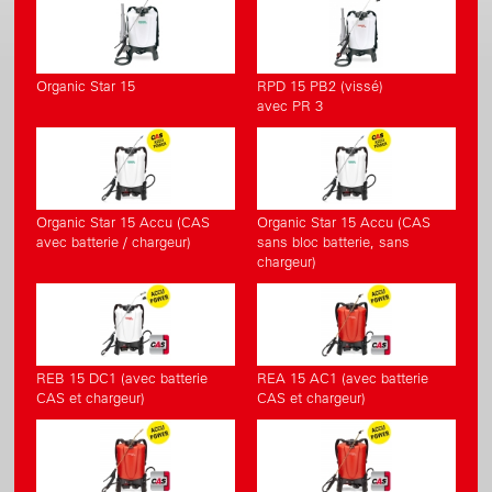
Organic Star 15
RPD 15 PB2 (vissé)
avec PR 3
Organic Star 15 Accu (CAS
Organic Star 15 Accu (CAS
avec batterie / chargeur)
sans bloc batterie, sans
chargeur)
REB 15 DC1 (avec batterie
REA 15 AC1 (avec batterie
CAS et chargeur)
CAS et chargeur)