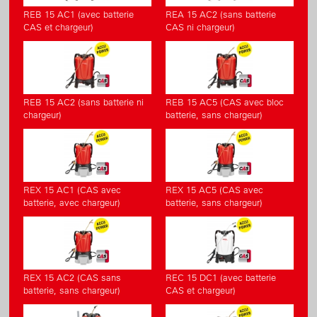
REB 15 AC1 (avec batterie
REA 15 AC2 (sans batterie
CAS et chargeur)
CAS ni chargeur)
REB 15 AC2 (sans batterie ni
REB 15 AC5 (CAS avec bloc
chargeur)
batterie, sans chargeur)
REX 15 AC1 (CAS avec
REX 15 AC5 (CAS avec
batterie, avec chargeur)
batterie, sans chargeur)
REX 15 AC2 (CAS sans
REC 15 DC1 (avec batterie
batterie, sans chargeur)
CAS et chargeur)