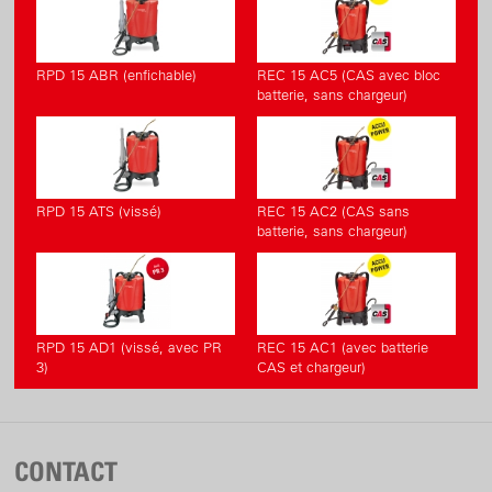
RPD 15 ABR (enfichable)
REC 15 AC5 (CAS avec bloc
batterie, sans chargeur)
RPD 15 ATS (vissé)
REC 15 AC2 (CAS sans
batterie, sans chargeur)
RPD 15 AD1 (vissé, avec PR
REC 15 AC1 (avec batterie
3)
CAS et chargeur)
CONTACT