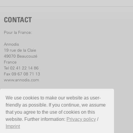
CONTACT
Pour la France:
Annodis
19 rue de la Claie
49070 Beaucouzé
France
Tel 02 41 22 14 86
Fax 09 67 08 71 13
www.annodis.com
Pour l’International:
We use cookies to make our website as user-
Birchmeier Sprühtechnik AG
friendly as possible. If you continue, we assume
Im Stetterfeld 1
that you agree to the use of cookies on this
5608 Stetten
website. Further information:
Privacy policy
/
Suisse
Imprint
Telefon +41 56 485 81 81