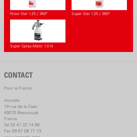
Rose Star 1.25 / 360°
Super Star 1.25 / 360°
Super Spray-Matic 1.0 N
CONTACT
Pour la France:
Annodis
19 rue de la Claie
49070 Beaucouzé
France
Tel 02 41 22 14 86
Fax 09 67 08 71 13
www.annodis.com