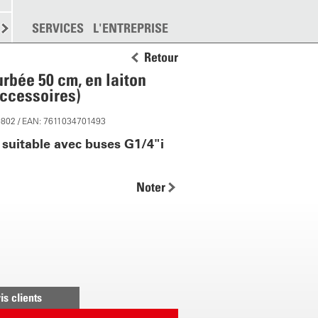
EMENT
SERVICES
DISPERSION
L'ENTREPRISE
PLUS
Retour
rbée 50 cm, en laiton
ccessoires)
0802 / EAN: 7611034701493
suitable avec buses G1/4"i
Noter
is clients