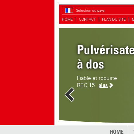
Sélection du pays
HOME
CONTACT
PLAN DU SITE
Pulvérisat
Clean-Mati
à dos
Nettoyage et désinfecti
Fiable et robuste
REC 15
plus
HOME