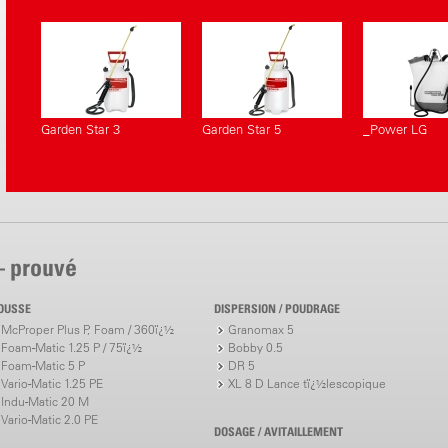
correspondants.
Garden Star 3
Garden Star 5
_Power LG
– prouvé
OUSSE
DISPERSION / POUDRAGE
McProper Plus P, Foam / 360ï¿½
Granomax 5
Foam-Matic 1.25 P / 75ï¿½
Bobby 0.5
Foam-Matic 5 P
DR 5
Vario-Matic 1.25 PE
XL 8 D Lance tï¿½lescopique
Indu-Matic 20 M
Vario-Matic 2.0 PE
DOSAGE / AVITAILLEMENT